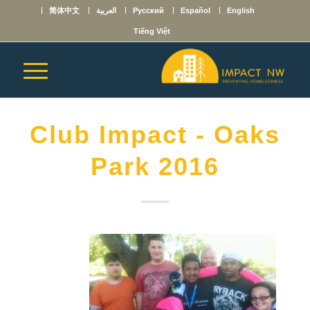
English
Español
Русский
العربية
简体中文
Tiếng Việt
Club Impact - Oaks
Park 2016