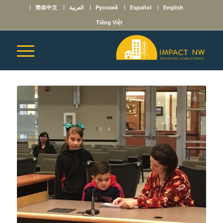
English
Español
Русский
العربية
简体中文
Tiếng Việt