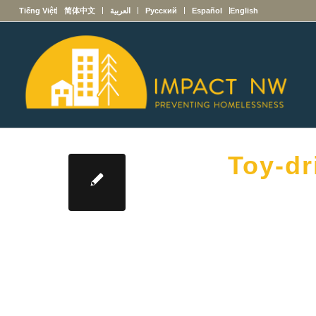
English
Español
Русский
العربية
简体中文
Tiếng Việt
Toy-dr