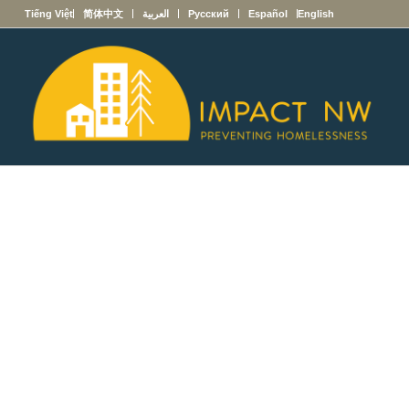
English
Español
Русский
العربية
简体中文
Tiếng Việt