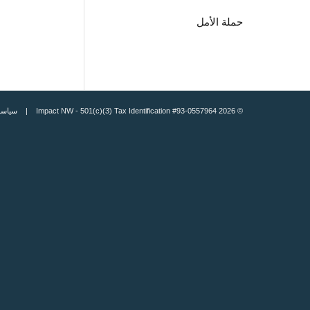
حملة الأمل
صوصية
© 2026 Impact NW - 501(c)(3) Tax Identification #93-0557964 |