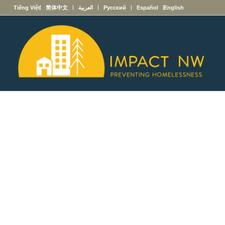
Tiếng Việt
简体中文
العربية
Русский
Español
English