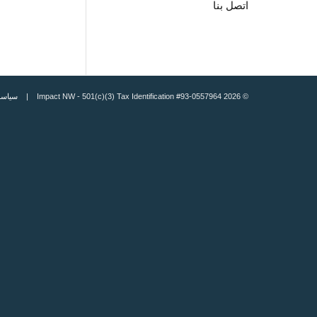
اتصل بنا
© 2026 Impact NW - 501(c)(3) Tax Identification #93-0557964 |
سياسة