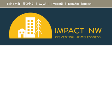
English
Español
Русский
العربية
简体中文
Tiếng Việt