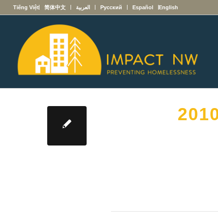
English
Español
Русский
العربية
简体中文
Tiếng Việt