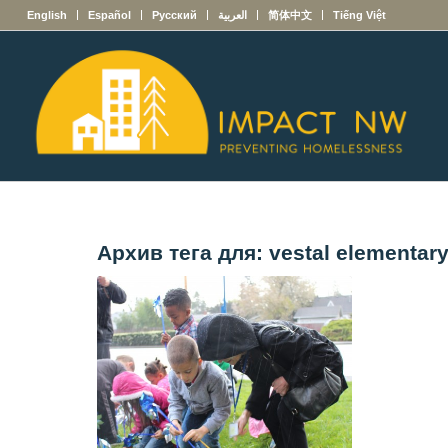
English
Español
Русский
العربية
简体中文
Tiếng Việt
Архив тега для:
vestal elementar