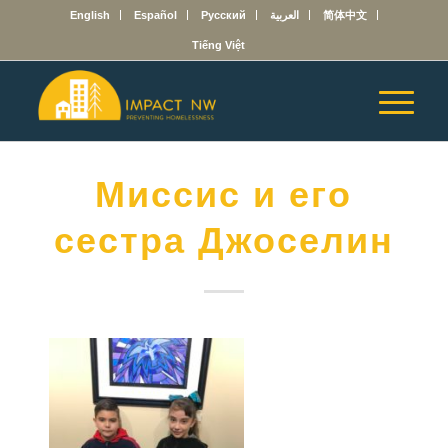
English
Español
Русский
العربية
简体中文
Tiếng Việt
Миссис и его
сестра Джоселин