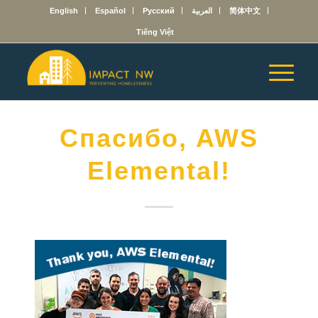
English
Español
Русский
العربية
简体中文
Tiếng Việt
Спасибо, AWS
Elemental!