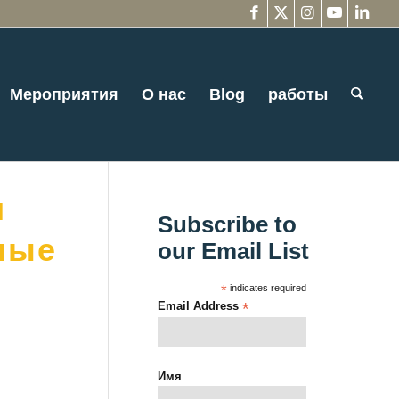
Мероприятия
О нас
Blog
работы
и
Subscribe to
ные
our Email List
*
indicates required
Email Address
*
Имя