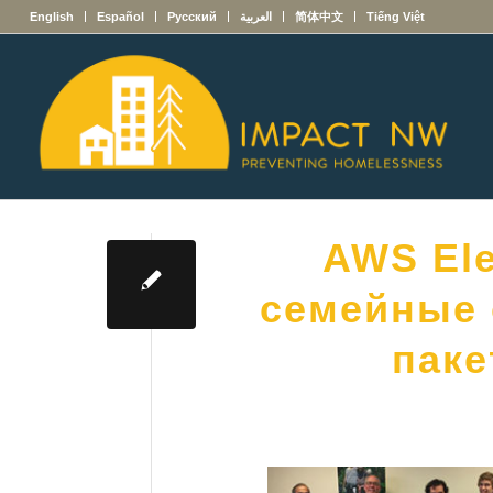
English
Español
Русский
العربية
简体中文
Tiếng Việt
AWS El
семейные 
паке