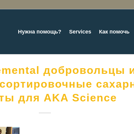
Нужна помощь?
Services
Как помочь
emental добровольцы 
сортировочные сахар
ты для AKA Science