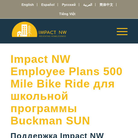
English
Español
Русский
العربية
简体中文
Tiếng Việt
Impact NW
Employee Plans 500
Mile Bike Ride для
школьной
программы
Buckman SUN
Поддержка Impact NW