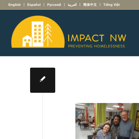
English
Español
Русский
العربية
简体中文
Tiếng Việt