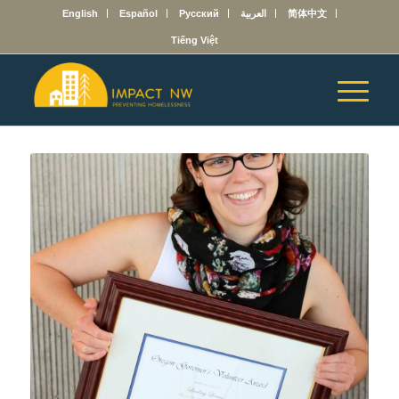
English
Español
Русский
العربية
简体中文
Tiếng Việt