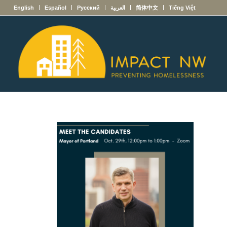
English
Español
Русский
العربية
简体中文
Tiếng Việt