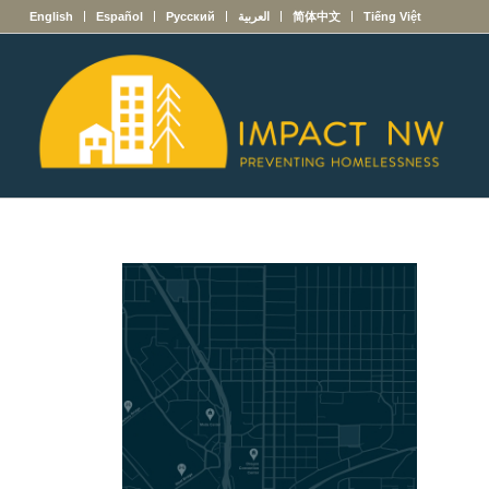
English
Español
Русский
العربية
简体中文
Tiếng Việt