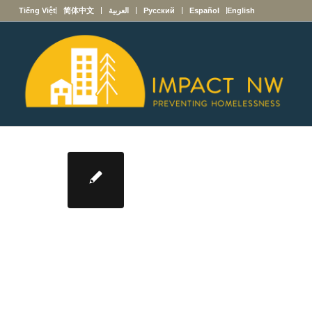
English
Español
Русский
العربية
简体中文
Tiếng Việt