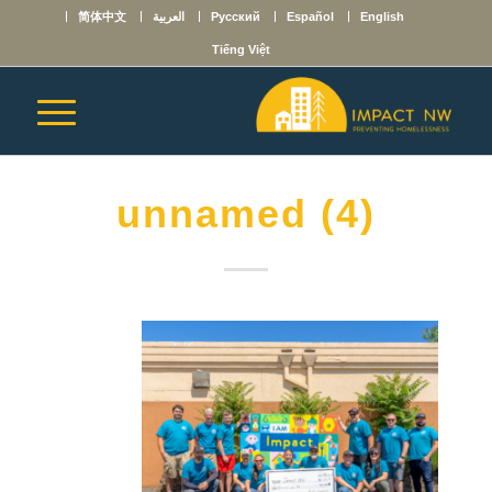
English
Español
Русский
العربية
简体中文
Tiếng Việt
unnamed (4)