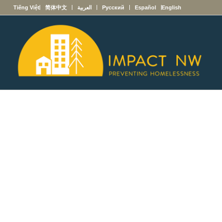
English
Español
Русский
العربية
简体中文
Tiếng Việt