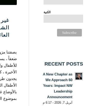
الكنية
غير 
الشا
العا
بصفتنا مزود
RECENT POSTS
للأطفال وا
الأخيرة ، 
A New Chapter as
يجدون طرقً
We Approach 60
الأطفال ال
Years: Impact NW
Leadership
بالأوضاع غ
Announcement
بموضوع ال
أبريل 7, 2026 - 6:17 م