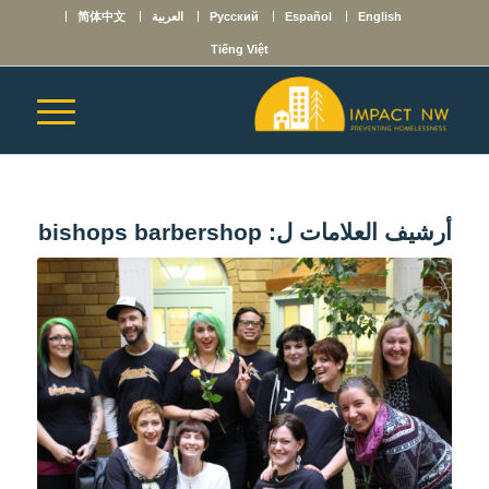
English
Español
Русский
العربية
简体中文
Tiếng Việt
أرشيف العلامات ل:
bishops barbershop