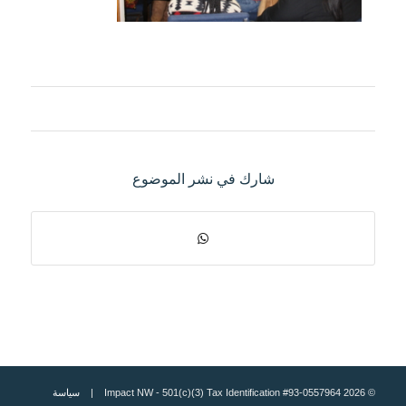
شارك في نشر الموضوع
© 2026 Impact NW - 501(c)(3) Tax Identification #93-0557964 |
سياسة