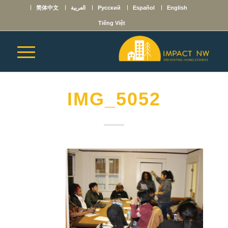
English
Español
Русский
العربية
简体中文
Tiếng Việt
IMG_5052