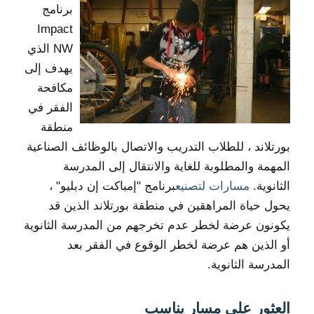
برنامج
Impact
NW الذي
يهدف إلى
مكافحة
الفقر في
منطقة
بورتلاند ، للطلاب التدريب والاتصال بالوظائف الصناعية
المهمة والمطلوبة للغاية والانتقال إلى المدرسة
الثانوية.
مسارات لتصنيع
برنامج "إمباكت إن دبليو" ،
يحول حياة المراهقين في منطقة بورتلاند الذين قد
يكونون عرضة لخطر عدم تخرجهم من المدرسة الثانوية
أو الذين هم عرضة لخطر الوقوع في الفقر بعد
المدرسة الثانوية.
العثور على مسار يناسب