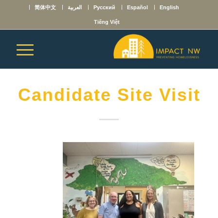
English
Español
Русский
العربية
简体中文
Tiếng Việt
Candidate Site Visit