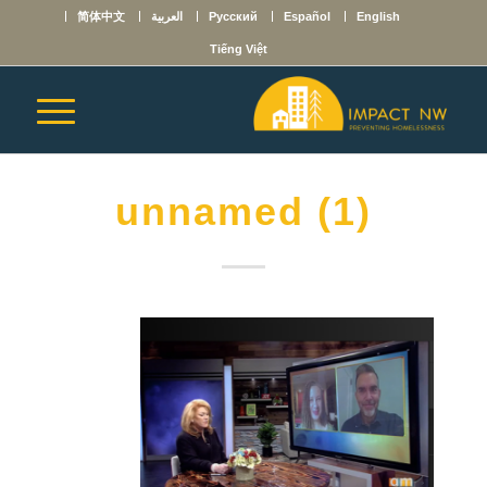
English
Español
Русский
العربية
简体中文
Tiếng Việt
unnamed (1)