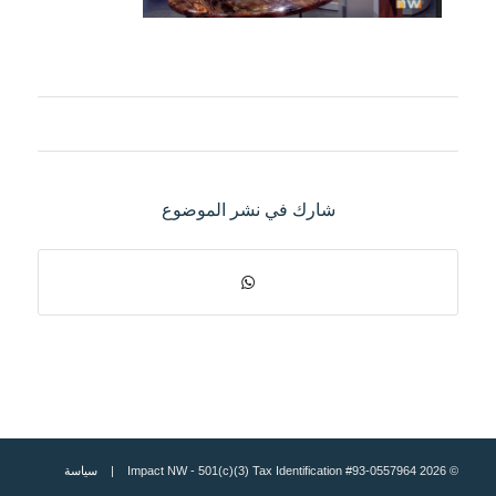
شارك في نشر الموضوع
© 2026 Impact NW - 501(c)(3) Tax Identification #93-0557964 |
سياسة