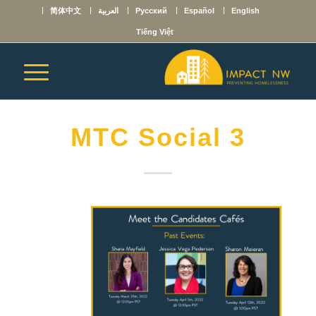
English
Español
Русский
العربية
简体中文
Tiếng Việt
MTC Social 3