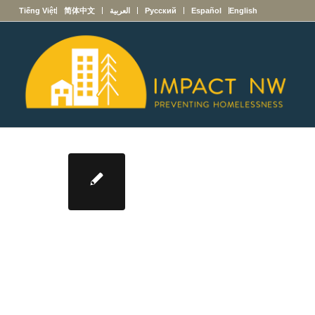
English
Español
Русский
العربية
简体中文
Tiếng Việt