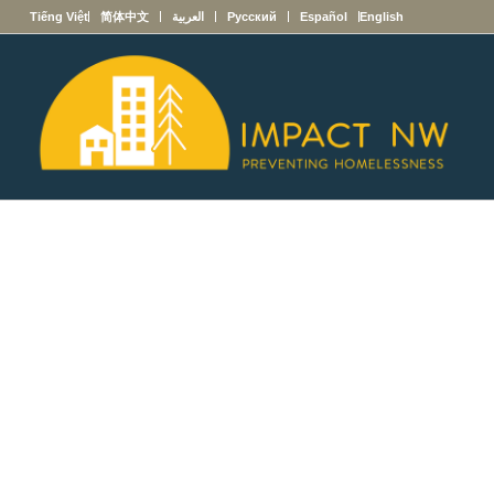
English
Español
Русский
العربية
简体中文
Tiếng Việt