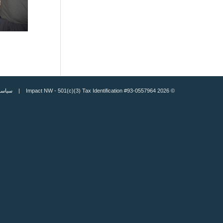
© 2026 Impact NW - 501(c)(3) Tax Identification #93-0557964 |
سياسة