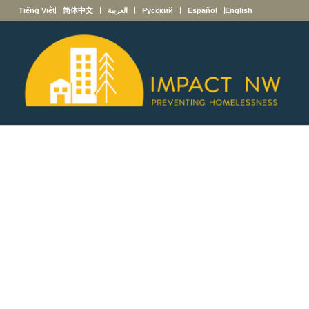
English
Español
Русский
العربية
简体中文
Tiếng Việt