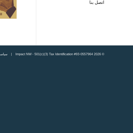
اتصل بنا
© 2026 Impact NW - 501(c)(3) Tax Identification #93-0557964 |
سياسة