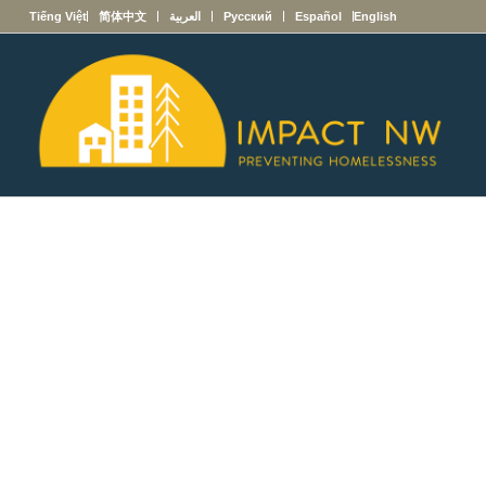
English
Español
Русский
العربية
简体中文
Tiếng Việt